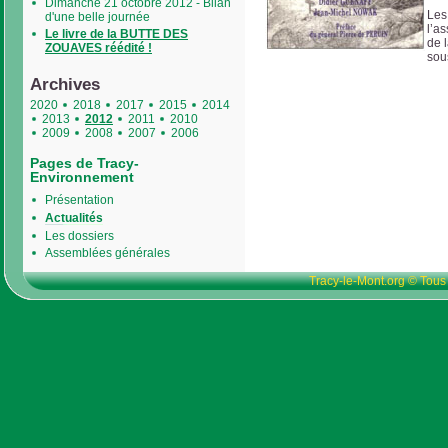
Dimanche 21 octobre 2012 - Bilan
Les
d'une belle journée
l’a
Le livre de la BUTTE DES
de 
ZOUAVES réédité !
sou
Archives
2020
2018
2017
2015
2014
2013
2012
2011
2010
2009
2008
2007
2006
Pages de Tracy-
Environnement
Présentation
Actualités
Les dossiers
Assemblées générales
Tracy-le-Mont.org © Tous