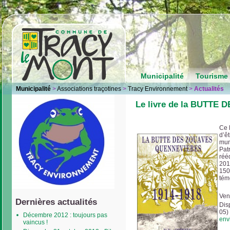
Municipalité
Tourisme 
Municipalité
>
Associations traçotines
>
Tracy Environnement
>
Actualités
Le livre de la BUTTE 
Ce 
d’ê
mun
Pat
réé
201
150
tém
Ven
Dernières actualités
Dis
05)
Décembre 2012 : toujours pas
env
vaincus !