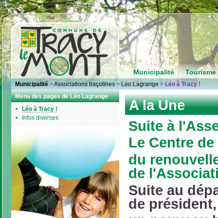
Municipalité
Tourisme 
Municipalité
>
Associations traçotines
>
Léo Lagrange
>
Léo à Tracy !
Menu des pages de Léo Lagrange
A la Une
Léo à Tracy !
Infos diverses
Suite à l'Ass
Le Centre de
du renouvell
de l'Associat
Suite au dépa
de président,