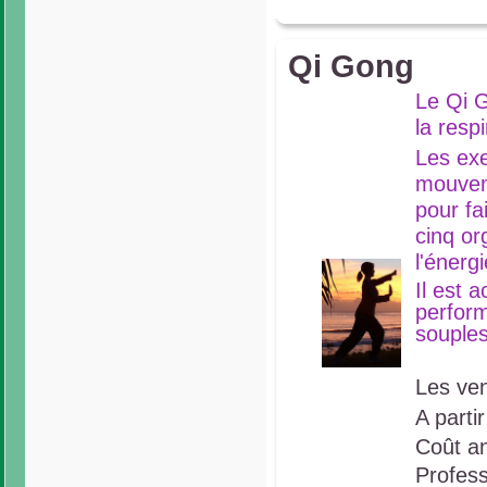
Qi Gong
Le Qi G
la respi
Les exe
mouveme
pour fa
cinq or
l'énergi
Il est 
perform
souples
Les ven
A parti
Coût an
Profes