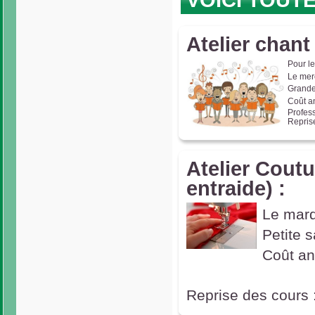
VOICI TOUT
Atelier chant
Pour l
Le merc
Grande 
Coût a
Profes
Reprise
Atelier Coutu
entraide) :
Le mard
Petite s
Coût an
Reprise des cours 