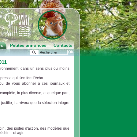
es
Petites annonces
Contacts
011
vironnement, dans un sens plus ou moins
resse qui s'en font l'écho.
 ou de vous abonner à ces journaux et
 complète, la plus diverse, et quelque part,
ustifie, il arrivera que la sélection intègre
in, des pistes d'action, des modèles que
hir ... et agir.