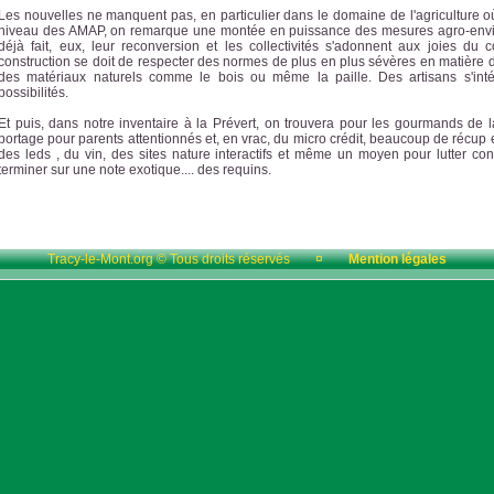
Les nouvelles ne manquent pas, en particulier dans le domaine de l'agriculture où
niveau des AMAP, on remarque une montée en puissance des mesures agro-envir
déjà fait, eux, leur reconversion et les collectivités s'adonnent aux joies d
construction se doit de respecter des normes de plus en plus sévères en matière d
des matériaux naturels comme le bois ou même la paille. Des artisans s'inté
possibilités.
Et puis, dans notre inventaire à la Prévert, on trouvera pour les gourmands de 
portage pour parents attentionnés et, en vrac, du micro crédit, beaucoup de récup e
des leds , du vin, des sites nature interactifs et même un moyen pour lutter co
terminer sur une note exotique.... des requins.
Tracy-le-Mont.org © Tous droits réservés
¤
Mention légales