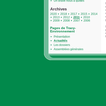
Un brave nous a quittés
Archives
2020
2018
2017
2015
2014
2013
2012
2011
2010
2009
2008
2007
2006
Pages de Tracy-
Environnement
Présentation
Actualités
Les dossiers
Assemblées générales