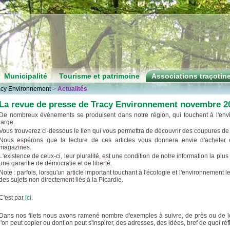
Municipalité
Tourisme et patrimoine
Associations traçotin
acy Environnement
>
Actualités
La revue de presse de Tracy Environnement novembre 2
De nombreux évènements se produisent dans notre région, qui touchent à l'en
large.
Vous trouverez ci-dessous le lien qui vous permettra de découvrir des coupures de p
Nous espérons que la lecture de ces articles vous donnera envie d'acheter
magazines.
L'existence de ceux-ci, leur pluralité, est une condition de notre information la plus
une garantie de démocratie et de liberté.
Note : parfois, lorsqu'un article important touchant à l'écologie et l'environnement le j
des sujets non directement liés à la Picardie.
C'est par
ici
.
Dans nos filets nous avons ramené nombre d'exemples à suivre, de près ou de lo
l'on peut copier ou dont on peut s'inspirer, des adresses, des idées, bref de quoi réfléc