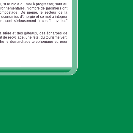
, si le bio a du mal à progresser, sauf au
onnementales. Nombre de jardiniers ont
u compostage. De même, le secteur de la
'économies d'énergie et se met à intégrer
ressent sérieusement à ces "nouvelles"
la bière et des gâteaux, des écharpes de
t de recyclage, une fête, du tourisme vert,
ntre le démarchage téléphonique et, pour