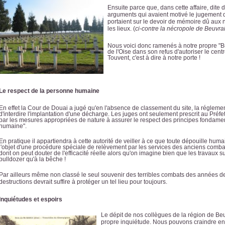
Ensuite parce que, dans cette affaire,
dite 
arguments qui avaient motivé le jugement du
portaient sur le devoir de mémoire dû aux
les lieux. (
ci-contre la nécropole de Beuvra
Nous voici donc ramenés à notre propre "B
de l'Oise dans son refus d'autoriser le cen
Touvent, c'est à dire à notre porte !
Le respect de la personne humaine
En effet la Cour de Douai a jugé qu'en l'absence de classement du site, la régleme
d'interdire l'implantation d'une décharge. Les juges ont seulement prescrit au Pré
par les mesures appropriées de nature à assurer le respect des principes fondamen
humaine".
En pratique il appartiendra à cette autorité de veiller à ce que toute dépouille h
l'objet d'une procédure spéciale de relèvement par les services des anciens comba
dont on peut douter de l'efficacité réelle alors qu'on imagine bien que les travaux s
bulldozer qu'à la bêche !
Par ailleurs même non classé le seul souvenir des terribles combats des années de
destructions devrait suffire à protéger
un tel lieu
pour toujours.
Inquiétudes et espoirs
Le dépit de nos collègues de la région de Be
propre inquiétude. Nous pouvons craindre en