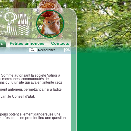
es
Petites annonces
Contacts
la Somme autorisant la société Valnor à
 des communes, communautés de
s du futur site qui avaient intenté cette
ment antérieur, permettant ainsi à ladite
evant le Conseil d'Etat.
oujours potentiellement dangereuse une
ir ; c'est donc en premier lieu une question