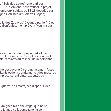
du "Bois des Loges"
, une part des
 T.A. d'Amiens, pour refuser le projet,
 nombreux soldats de 14-18 décédés sur
ignes, en face du Bois des Loges
)
utte des Zouaves" évoquée par le Préfet
tre d'enfouissement prévu à Moulin-sous-
ntation en vigueur ne permettait pas
fet de la Somme de "compléter son arrêté
taux relatifs au respect de la personne
umaine découverte à cet emplacement fasse
ttants et de la gendarmerie ; des mesures
ur place seront plutôt exécutés au
 guerre, des morts, des disparus, des
uvraignes n'a donc d'égal que
notre
 effet que ce jugement ne fasse