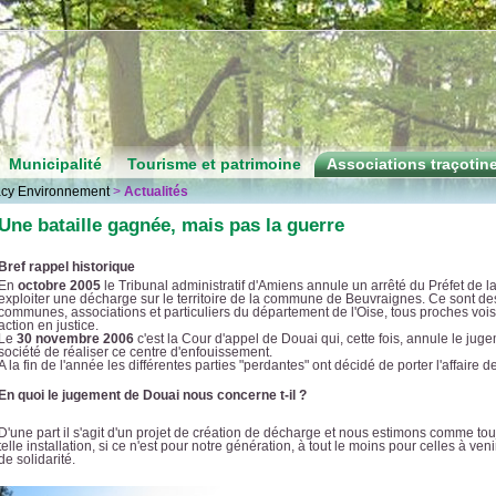
Municipalité
Tourisme et patrimoine
Associations traçotin
acy Environnement
>
Actualités
Une bataille gagnée, mais pas la guerre
Bref rappel historique
En
octobre 2005
le Tribunal administratif d'Amiens annule un arrêté du Préfet de 
exploiter une décharge sur le territoire de la commune de Beuvraignes. Ce sont
communes, associations et particuliers du département de l'Oise, tous proches voisin
action en justice.
Le
30 novembre 2006
c'est la Cour d'appel de Douai qui, cette fois, annule le juge
société de réaliser ce centre d'enfouissement.
A la fin de l'année les différentes parties "perdantes" ont décidé de porter l'affaire d
En quoi le jugement de Douai nous concerne t-il ?
D'une part il s'agit d'un projet de création de décharge et nous estimons comme t
telle installation, si ce n'est pour notre génération, à tout le moins pour celles à ven
de solidarité.