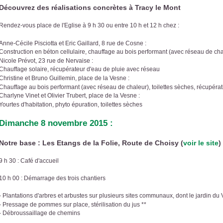
Découvrez des réalisations concrètes à Tracy le Mont
Rendez-vous place de l'Eglise à 9 h 30 ou entre 10 h et 12 h chez :
Anne-Cécile Pisciotta et Eric Gaillard, 8 rue de Cosne :
Construction en béton cellulaire, chauffage au bois performant (avec réseau de chal
Nicole Prévot, 23 rue de Nervaise :
Chauffage solaire, récupérateur d'eau de pluie avec réseau
Christine et Bruno Guillemin, place de la Vesne :
Chauffage au bois performant (avec réseau de chaleur), toilettes sèches, récupérat
Charlyne Vinet et Olivier Trubert, place de la Vesne :
Yourtes d'habitation, phyto épuration, toilettes sèches
Dimanche 8 novembre 2015 :
Notre base : Les Etangs de la Folie, Route de Choisy (
voir le site
)
9 h 30 : Café d'accueil
10 h 00 : Démarrage des trois chantiers
- Plantations d'arbres et arbustes sur plusieurs sites communaux, dont le jardin du
- Pressage de pommes sur place, stérilisation du jus **
- Débroussaillage de chemins