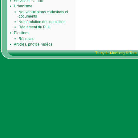
Service des eaux
Urbanisme
Nouveaux plans cadastrals et
documents
Numérotation des domiciles
Règlement du PLU
Elections
Résultats
Articles, photos, vidéos
Tracy-le-Mont.org © Tous