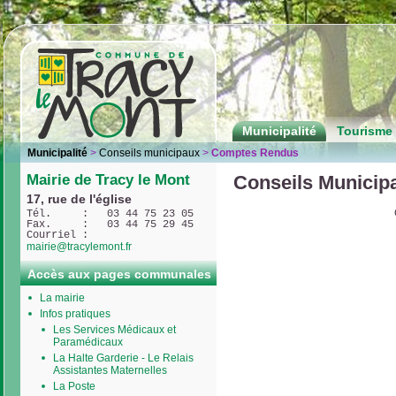
Municipalité
Tourisme 
Municipalité
>
Conseils municipaux
>
Comptes Rendus
Mairie de Tracy le Mont
Conseils Municip
17, rue de l'église
Tél.     :   03 44 75 23 05
Fax.     :   03 44 75 29 45
Courriel : 
mairie@tracylemont.fr
Accès aux pages communales
La mairie
Infos pratiques
Les Services Médicaux et
Paramédicaux
La Halte Garderie - Le Relais
Assistantes Maternelles
La Poste