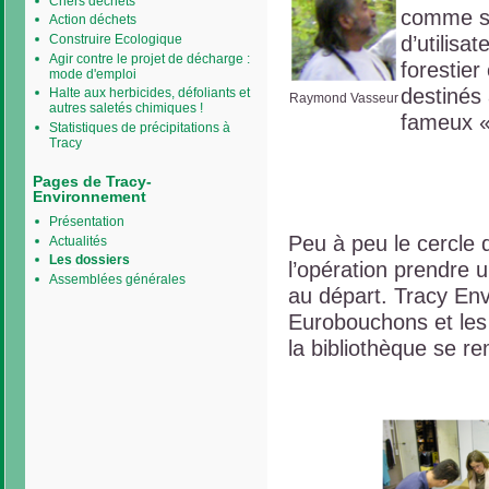
Chers déchets
comme si
Action déchets
d’utilisa
Construire Ecologique
Agir contre le projet de décharge :
forestier
mode d'emploi
destinés 
Halte aux herbicides, défoliants et
Raymond Vasseur
autres saletés chimiques !
fameux «
Statistiques de précipitations à
Tracy
Pages de Tracy-
Environnement
Présentation
Peu à peu le cercle d
Actualités
Les dossiers
l’opération prendre 
Assemblées générales
au départ. Tracy En
Eurobouchons et les 
la bibliothèque se re