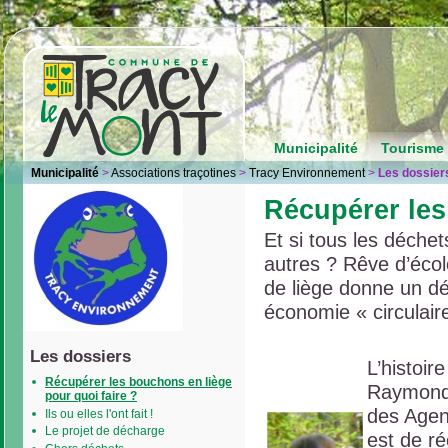
Municipalité
Tourisme 
Municipalité
>
Associations traçotines
>
Tracy Environnement
>
Les dossier
Récupérer les
Et si tous les déche
autres ? Rêve d’écolo
de liège donne un d
économie « circulai
Les dossiers
L’histoi
Récupérer les bouchons en liège
Raymond 
pour quoi faire ?
des Agent
Ils ou elles l'ont fait !
Le projet de décharge
est de ré