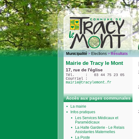
Municipalité
>
Elections
>
Résultats
Mairie de Tracy le Mont
17, rue de l'église
Tél.     :   03 44 75 23 05
Courriel : 
mairie@tracylemont.fr
Accès aux pages communales
La mairie
Infos pratiques
Les Services Médicaux et
Paramédicaux
La Halte Garderie - Le Relais
Assistantes Maternelles
La Poste