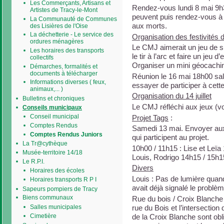
Les Commerçants, Artisans et
Rendez-vous lundi 8 mai 9h3
Artistes de Tracy-le-Mont
peuvent puis rendez-vous à 
La Communauté de Communes
aux morts.
des Lisières de l'Oise
La déchetterie - Le service des
Organisation des festivités du 
ordures ménagères
Le CMJ aimerait un jeu de s
Les horaires des transports
le tir à l’arc et faire un jeu
collectifs
Organiser un mini géocachi
Démarches, formalités et
documents à télécharger
Réunion le 16 mai 18h00 sall
Informations diverses ( feux,
essayer de participer à cette
animaux,... )
Organisation du 14 juillet
Bulletins et chroniques
Le CMJ réfléchi aux jeux (vo
Conseils municipaux
Conseil municipal
Projet Tags
:
Comptes Rendus
Samedi 13 mai. Envoyer aux
Comptes Rendus Juniors
qui participent au projet.
La Tr@cythèque
10h00 / 11h15 : Lise et Leïa
Musée-territoire 14/18
Louis, Rodrigo 14h15 / 15h15
Le R.P.I.
Divers
Horaires des écoles
Louis : Pas de lumière quand
Horaires transports R P I
avait déjà signalé le problèm
Sapeurs pompiers de Tracy
Biens communaux
Rue du bois / Croix Blanche :
rue du Bois et l’intersection
Salles municipales
de la Croix Blanche sont obl
Cimetière