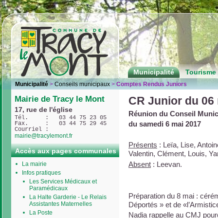
Municipalité
Tourisme 
Municipalité
>
Conseils municipaux
>
Comptes Rendus Juniors
Mairie de Tracy le Mont
CR Junior du 06
17, rue de l'église
Réunion du Conseil Munic
Tél.     :   03 44 75 23 05
du samedi 6 mai 2017
Fax.     :   03 44 75 29 45
Courriel : 
mairie@tracylemont.fr
Présents
: Leïa, Lise, Anto
Accès aux pages communales
Valentin, Clément, Louis, Ya
Absent
: Leevan.
La mairie
Infos pratiques
Les Services Médicaux et
Paramédicaux
Préparation du 8 mai : cér
La Halte Garderie - Le Relais
Déportés » et de «l’Armistic
Assistantes Maternelles
La Poste
Nadia rappelle au CMJ pourq