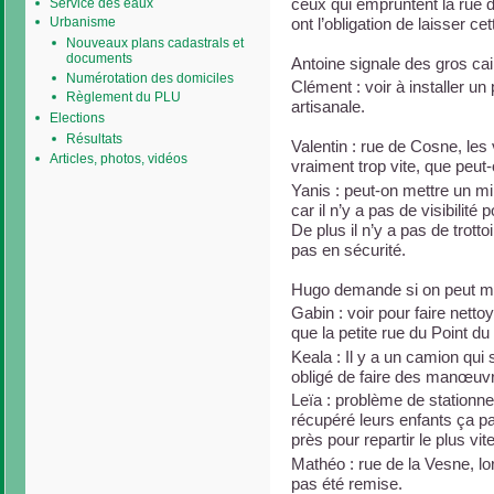
ceux qui empruntent la rue de
Service des eaux
ont l’obligation de laisser cett
Urbanisme
Nouveaux plans cadastrals et
documents
Antoine signale des gros cail
Numérotation des domiciles
Clément : voir à installer u
Règlement du PLU
artisanale.
Elections
Résultats
Valentin : rue de Cosne, les
Articles, photos, vidéos
vraiment trop vite, que peut-
Yanis : peut-on mettre un m
car il n’y a pas de visibilité 
De plus il n’y a pas de trotto
pas en sécurité.
Hugo demande si on peut met
Gabin : voir pour faire netto
que la petite rue du Point du
Keala : Il y a un camion qui 
obligé de faire des manœuv
Leïa : problème de stationn
récupéré leurs enfants ça p
près pour repartir le plus vite
Mathéo : rue de la Vesne, lor
pas été remise.