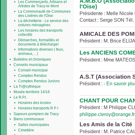
A.M.B.O (Associatio
Les Commerçants, Artisans et
l'Oise)
Artistes de Tracy-le-Mont
La Communauté de Communes
Présidente : Melle Nicole 
des Lisières de l'Oise
Contact : Serge SON Tél. 
La déchetterie - Le service des
ordures ménagères
Les horaires des transports
AMICALE DES POM
collectifs
Démarches, formalités et
Président : M. Brice ELIJ
documents à télécharger
Informations diverses ( feux,
Les ANCIENS COMBA
animaux,... )
Président : Mme MATEOS
Bulletins et chroniques
Conseils municipaux
Conseil municipal
A.S.T (Association S
Comptes Rendus
Comptes Rendus Juniors
Président : -
En savoir plus
La Tr@cythèque
Musée-territoire 14/18
Le R.P.I.
CHANT POUR CHA
Horaires des écoles
Président : M Philippe CL
Horaires transports R P I
philippe.cleroy@orange.fr
Sapeurs pompiers de Tracy
Biens communaux
Les Amis de la Cité
Salles municipales
Cimetière
Président : M. Patrice C