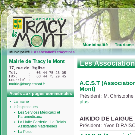
Municipalité
Tourisme 
Municipalité
>
Associations traçotines
Mairie de Tracy le Mont
Les Association
17, rue de l'église
Tél.     :   03 44 75 23 05
Fax.     :   03 44 75 29 45
Courriel : 
A.C.S.T (Association
mairie@tracylemont.fr
Mont)
Accès aux pages communales
Président : M. Christophe 
plus
La mairie
Infos pratiques
Les Services Médicaux et
Paramédicaux
AÏKIDO DE LAIGUE
La Halte Garderie - Le Relais
Président : Yvon DIRAISON
Assistantes Maternelles
La Poste