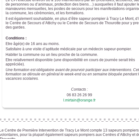
Le CPI effectue environ 80 à 100 interventions par an (incendies, accidents, s
de personnes ou d’animaux, protection des biens…) auxquelles il faut ajouter l
manœuvres mensuelles, les postes de secours pour les manifestations organis
la commune, les cérémonies, et les formations.
Il est également souhaitable, en plus d’être sapeur pompier à Tracy Le Mont, d’
le Centre de Secours d’Attichy ou le Centre de Secours de Thourotte pour y pr
des gardes.
Conditions :
Etre âgé(e) de 16 ans au moins.
Satisfaire à une visite d’aptitude médicale par un médecin sapeur-pompier.
Habiter la commune ou un lieu proche de la commune.
Etre relativement disponible (une disponibilité en cours de journée serait très
appréciée).
Une formation est obligatoire avant de pourvoir participer aux interventions. Cet
formation se déroule en général le week-end ou en semaine bloquée pendant 
vacances scolaires.
Contacts :
06 83 26 26 99
l.mirtain@orange.fr
=_=_=_=_=_=_=_=_=_=_=_=_=_=_=_=_=_=_=_=_=_=_=_=_=_=_=_=_=_=_=_=_
Le Centre de Première Intervention de Tracy Le Mont compte 13 sapeurs pompiers
volontaires, pour la plupart également sapeurs pompiers aux Centres d’Attichy et d