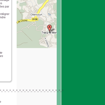
auvetage
es
ées par
intégrer
endre
te
les
=_=_=_=_=_=_=_=_=_=_=_=_=_=_=_=_=_=_=_=
e