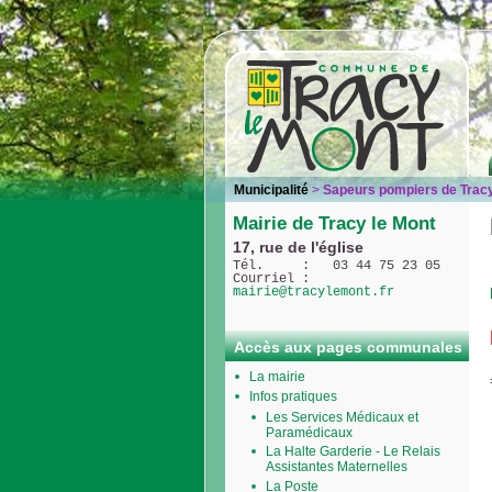
Municipalité
>
Sapeurs pompiers de Trac
Mairie de Tracy le Mont
17, rue de l'église
Tél.     :   03 44 75 23 05
Courriel : 
mairie@tracylemont.fr
Accès aux pages communales
La mairie
Infos pratiques
Les Services Médicaux et
Paramédicaux
La Halte Garderie - Le Relais
Assistantes Maternelles
La Poste