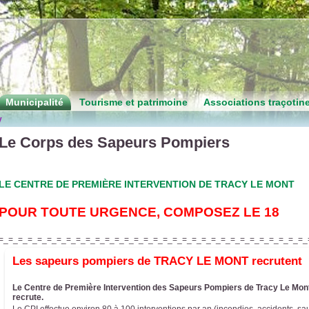
Municipalité
Tourisme et patrimoine
Associations traçotin
y
Le Corps des Sapeurs Pompiers
LE CENTRE DE PREMIÈRE INTERVENTION DE TRACY LE MONT
POUR TOUTE URGENCE, COMPOSEZ LE 18
=_=_=_=_=_=_=_=_=_=_=_=_=_=_=_=_=_=_=_=_=_=_=_=_=_=_=_=_=_=_=_=_
Les sapeurs pompiers de TRACY LE MONT recrutent
Le Centre de Première Intervention des Sapeurs Pompiers de Tracy Le Mon
recrute.