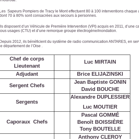
Thourotte.
Les Sapeurs Pompiers de Tracy le Mont effectuent 80 à 100 interventions chaque
dont 70 à 80% sont consacrées aux secours à personnes.
Ils disposent d’un Véhicule de Première Intervention (VPI) acquis en 2011, d’une 
tous usages (CTU) et d’une remorque groupe électrogène/inondation.
Depuis 2012, ils bénéficient du système de radio communication ANTARES, en ser
le département de l’Oise .
Chef de corps
--------
Luc MIRTAIN
Lieutenant
Adjudant
Brice ELIJAZINSKI
Jean Baptiste GONIN
Sergent Chefs
David BOUCHE
Alexandre DUPLESSIER
Sergents
Luc MOUTIER
Pascal GOMMÉ
Caporaux Chefs
Benoît BOISSIÈRE
Tony BOUTELLE
Anthony CLEROY