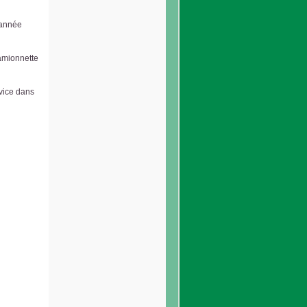
 année
camionnette
vice dans