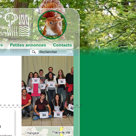
es
Petites annonces
Contacts
=_=_=_=_=_=_=_=_=_=_=_=_=_=_=_=_=_=_=_=
t