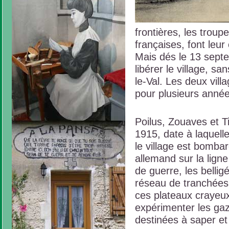
frontières, les trou
françaises, font leu
Mais dés le 13 septe
libérer le village, s
le-Val. Les deux vill
pour plusieurs année
Poilus, Zouaves et Ti
1915, date à laquelle
le village est bomba
allemand sur la lign
de guerre, les belli
réseau de tranchées 
ces plateaux crayeux
expérimenter les gaz
destinées à saper et