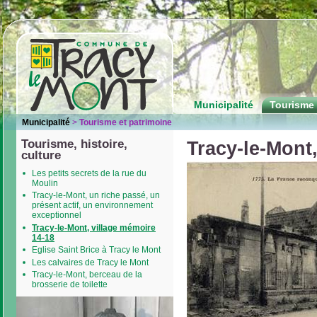
Municipalité
Tourisme 
Municipalité
>
Tourisme et patrimoine
Tourisme, histoire,
Tracy-le-Mont
culture
Les petits secrets de la rue du
Moulin
Tracy-le-Mont, un riche passé, un
présent actif, un environnement
exceptionnel
Tracy-le-Mont, village mémoire
14-18
Eglise Saint Brice à Tracy le Mont
Les calvaires de Tracy le Mont
Tracy-le-Mont, berceau de la
brosserie de toilette