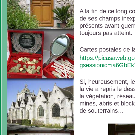
A la fin de ce long c
de ses champs inexpl
présents avant guerre
toujours pas atteint.
Cartes postales de la
https://picasaweb.
gsessionid=ia6GbE
Si, heureusement, le
la vie a repris le de
la végétation, résea
mines, abris et bloc
de souterrains…