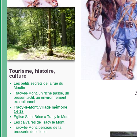
Tourisme, histoire,
culture
Les petits secrets de la rue du
Moulin
Tracy-le-Mont, un riche passé, un
présent actif, un environnement
exceptionnel
Tracy-le-Mont, village mémoire
14-18
Eglise Saint Brice à Tracy le Mont
Les calvaires de Tracy le Mont
Tracy-le-Mont, berceau de la
brosserie de toilette