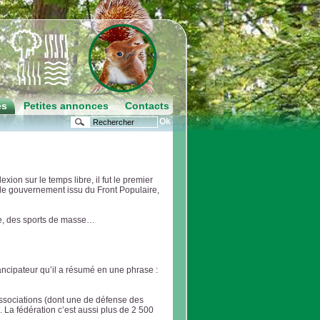
es
Petites annonces
Contacts
ion sur le temps libre, il fut le premier
s le gouvernement issu du Front Populaire,
e, des sports de masse…
ncipateur qu’il a résumé en une phrase :
ssociations (dont une de défense des
 La fédération c’est aussi plus de 2 500