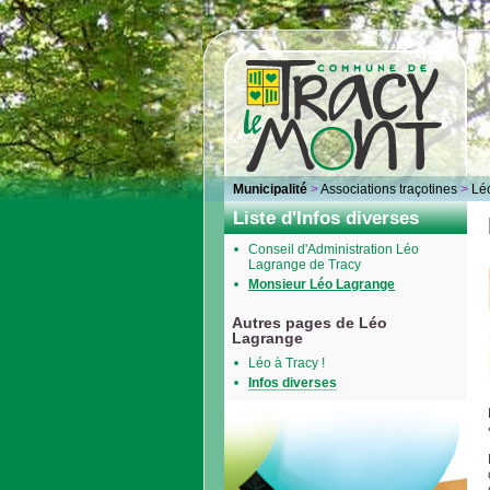
Municipalité
>
Associations traçotines
>
Lé
Liste d'Infos diverses
Conseil d'Administration Léo
Lagrange de Tracy
Monsieur Léo Lagrange
Autres pages de Léo
Lagrange
Léo à Tracy !
Infos diverses