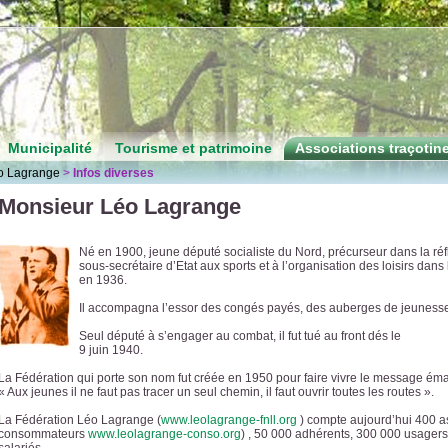
Municipalité
Tourisme et patrimoine
Associations traçotin
o Lagrange
>
Infos diverses
Monsieur Léo Lagrange
Né en 1900, jeune député socialiste du Nord, précurseur dans la réflex
sous-secrétaire d’Etat aux sports et à l’organisation des loisirs dan
en 1936.
Il accompagna l’essor des congés payés, des auberges de jeuness
Seul député à s’engager au combat, il fut tué au front dés le
9 juin 1940.
La Fédération qui porte son nom fut créée en 1950 pour faire vivre le message éma
« Aux jeunes il ne faut pas tracer un seul chemin, il faut ouvrir toutes les routes ».
La Fédération Léo Lagrange (
www.leolagrange-fnll.org
) compte aujourd’hui 400 a
consommateurs
www.leolagrange-conso.org
) , 50 000 adhérents, 300 000 usagers.
salariés.