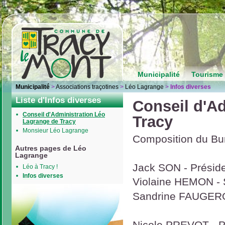
Municipalité
Tourisme 
Municipalité
>
Associations traçotines
>
Léo Lagrange
>
Infos diverses
Liste d'Infos diverses
Conseil d'A
Conseil d'Administration Léo
Tracy
Lagrange de Tracy
Monsieur Léo Lagrange
Composition du Bu
Autres pages de Léo
Lagrange
Jack SON - Présid
Léo à Tracy !
Infos diverses
Violaine HEMON - 
Sandrine FAUGERO