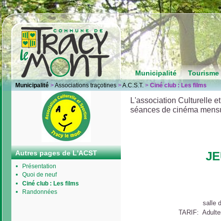
Municipalité
Tourisme 
Municipalité
>
Associations traçotines
>
A.C.S.T.
>
Ciné club : Les films
L'association Culturelle e
séances de cinéma mensue
Autres pages de L'ACST
JE
Présentation
Quoi de neuf
Ciné club : Les films
Randonnées
salle
TARIF: Adultes