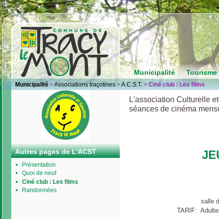
Municipalité
Tourisme 
Municipalité
>
Associations traçotines
>
A.C.S.T.
>
Ciné club : Les films
L'association Culturelle e
séances de cinéma mensue
Autres pages de L'ACST
JE
Présentation
Quoi de neuf
Ciné club : Les films
Randonnées
salle
TARIF: Adultes