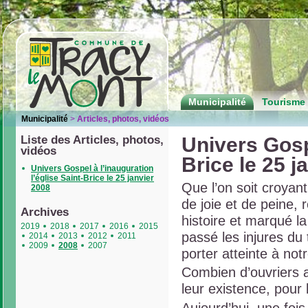
Municipalité
Tourisme 
Municipalité
>
Articles, photos, vidéos
Liste des Articles, photos,
Univers Gospe
vidéos
Brice le 25 j
Univers Gospel à l’inauguration
l’église Saint-Brice le 25 janvier
Que l’on soit croyant
2008
de joie et de peine, 
Archives
histoire et marqué l
2019
2018
2017
2016
2015
passé les injures du
2014
2013
2012
2011
2009
2008
2007
porter atteinte à notr
Combien d’ouvriers au
leur existence, pour 
Aujourd’hui, une fois