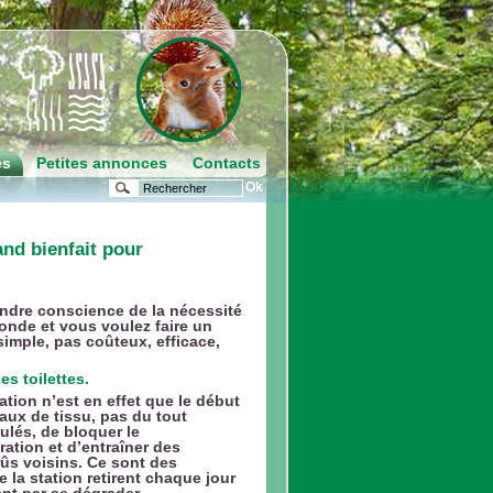
es
Petites annonces
Contacts
and bienfait pour
endre conscience de la nécessité
onde et vous voulez faire un
imple, pas coûteux, efficace,
es toilettes.
ation n’est en effet que le début
aux de tissu, pas du tout
lés, de bloquer le
ation et d’entraîner des
ûs voisins. Ce sont des
 la station retirent chaque jour
ent par se dégrader.