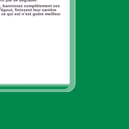
in, bannissez complètement ces
l'égout, finissent leur carrière
ce qui est n’est guère meilleur