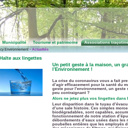
Municipalité
Tourisme et patrimoine
Associations traçotin
acy Environnement
>
Actualités
Halte aux lingettes
Un petit geste à la maison, un gr
l'Environnement !
La crise du coronavirus vous a fait pr
d’agir efficacement pour la santé du m
geste pour l’environnement, un geste s
peu contraignant ?
Alors ne jetez plus vos lingettes dans l
Leur disparition dans le tuyau d’évacu
d’une sale histoire. Ces simples morce
biodégradables, sont capables, accumu
fonctionnement de notre station d’épur
débordements d’eaux usées dans les r
poubelles entières que les employés de
des mécanismes de filtrage, qui finiss