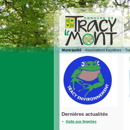
Municipalité
>
Associations traçotines
>
Tr
Dernières actualités
Halte aux lingettes